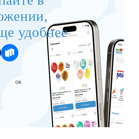
ожении,
ще удобнее
OK