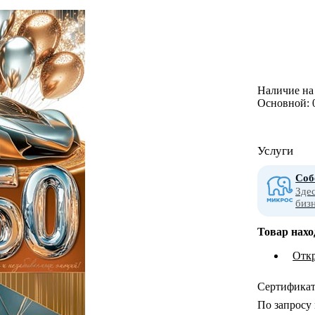
Наличие на 
Основной:
Услуги
Соб
Зде
биз
Товар нахо
Отк
Сертифика
По запросу