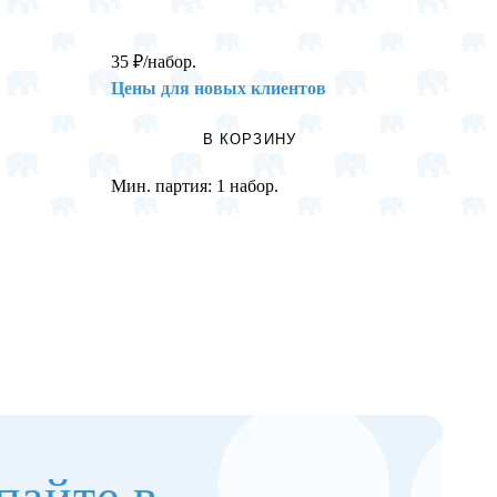
35
₽
/набор.
35
₽
/н
Цены для новых клиентов
Цены 
В КОРЗИНУ
Мин. партия:
1 набор.
Мин. п
пайте в