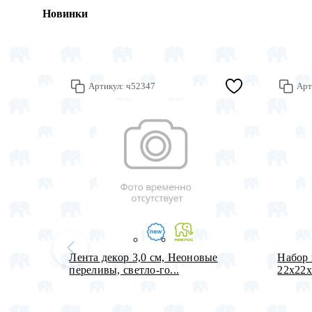
Новинки
Артикул:
ч52347
Арт
Лента декор 3,0 см, Неоновые
Набор 
переливы, светло-го...
22х22х