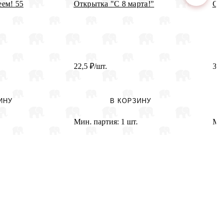
ем! 55
Открытка "С 8 марта!"
От
22,5
₽
/шт.
3
ИНУ
В КОРЗИНУ
Мин. партия:
1 шт.
Ми