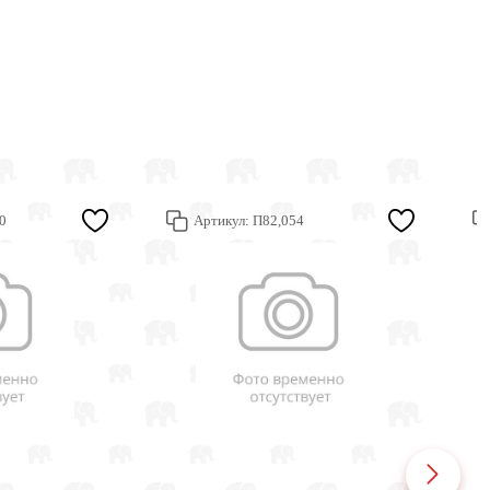
0
Артикул:
П82,054