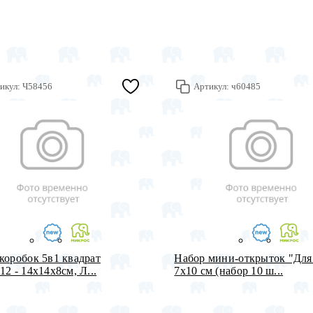
икул:
Ч58456
Артикул:
ч60485
коробок 5в1 квадрат
Набор мини-открыток "Для
12 - 14х14х8см, Л...
7х10 см (набор 10 ш...