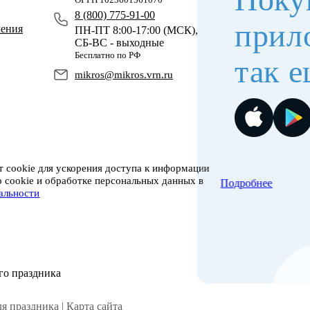
8 (800) 775-91-00
прил
чения
ПН-ПТ 8:00-17:00 (МСК),
СБ-ВС - выходные
Бесплатно по РФ
так е
mikros@mikros.vrn.ru
 cookie для ускорения доступа к информации
о cookie и обработке персональных данных в
Подробнее
альности
го праздника
я праздника |
Карта сайта