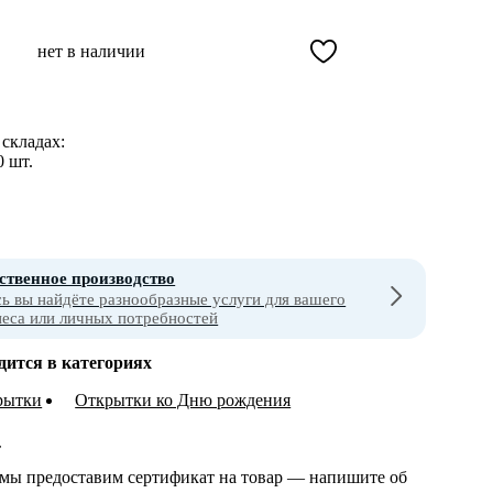
нет в наличии
складах:
0 шт.
ственное производство
сь вы найдёте разнообразные услуги для вашего
неса или личных потребностей
дится в категориях
рытки
Открытки ко Дню рождения
т
 мы предоставим сертификат на товар — напишите об