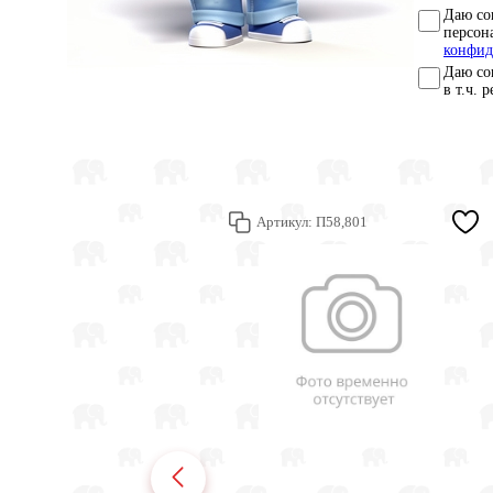
Даю со
персон
конфид
Даю со
в т.ч. 
Артикул:
П58,801