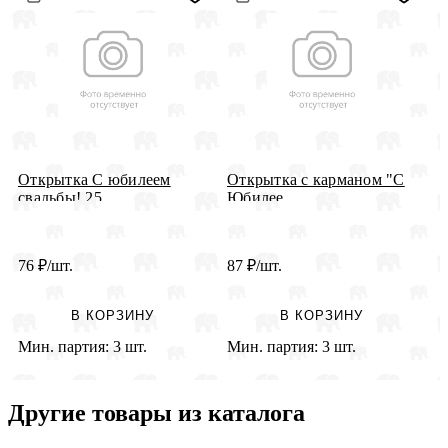
Открытка С юбилеем
Открытка с карманом "С
О
свадьбы! 25...
Юбилее...
р
1
76
₽
/шт.
87
₽
/шт.
3
В КОРЗИНУ
В КОРЗИНУ
Мин. партия:
3 шт.
Мин. партия:
3 шт.
М
Другие товары из каталога