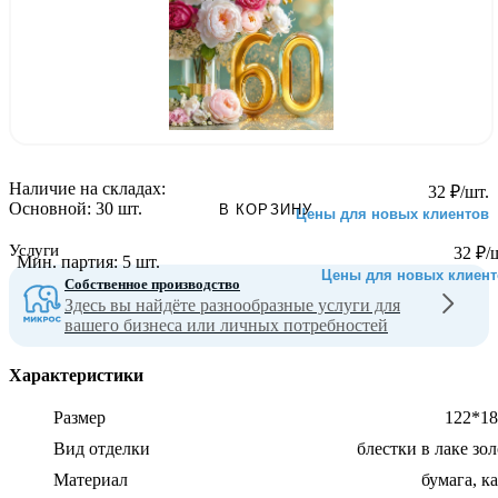
Наличие на складах:
32
₽
/шт.
Основной:
30 шт.
В КОРЗИНУ
Цены для новых клиентов
Услуги
32
₽
/
Мин. партия:
5 шт.
Цены для новых клиент
Собственное производство
Здесь вы найдёте разнообразные услуги для
вашего бизнеса или личных потребностей
Характеристики
Размер
122*18
Вид отделки
блестки в лаке зо
Материал
бумага, к