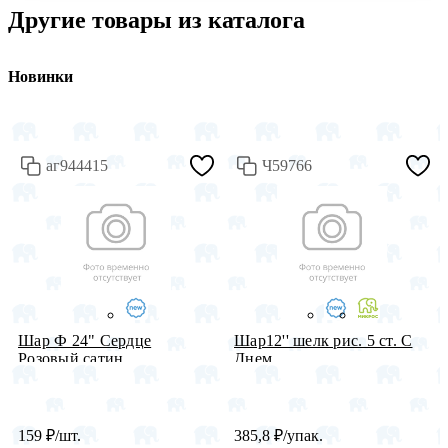
Другие товары из каталога
Новинки
аг944415
Ч59766
Шар Ф 24" Сердце
Шар12'' шелк рис. 5 ст. С
Розовый сатин...
Днем...
159
₽
/шт.
385,8
₽
/упак.