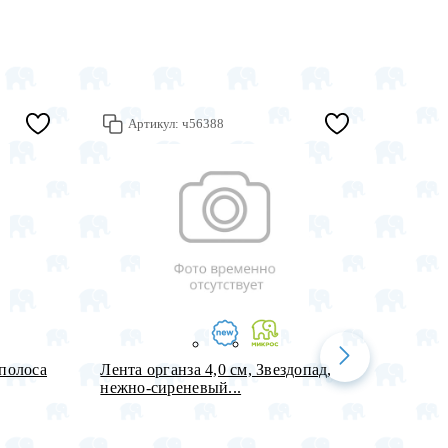
Артикул:
ч56388
Арт
/полоса
Лента органза 4,0 см, Звездопад,
Набор 
нежно-сиреневый...
надпис