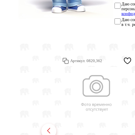
Даю со
персон
конфид
Даю со
в т.ч. 
Артикул:
0820,362