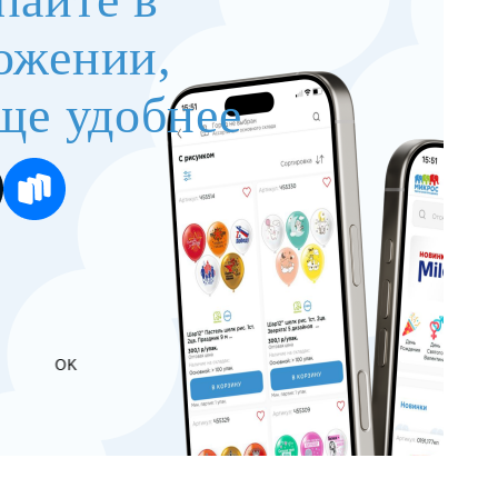
ожении,
ще удобнее
OK