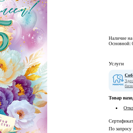
Наличие на 
Основной:
Услуги
Соб
Зде
биз
Товар нахо
Отк
Сертифика
По запросу