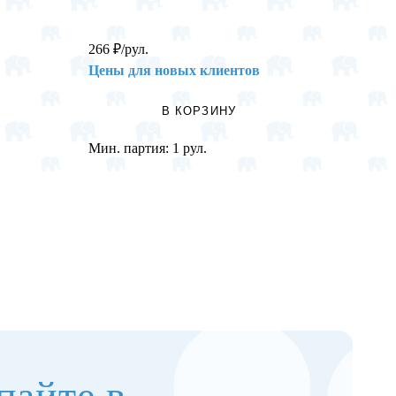
266
₽
/рул.
35
₽
/н
Цены для новых клиентов
Цены 
В КОРЗИНУ
Мин. партия:
1 рул.
Мин. п
пайте в