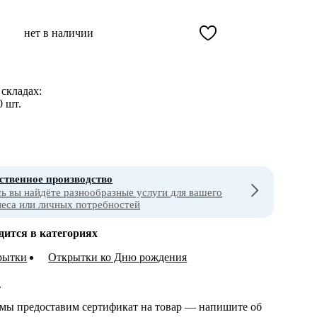
нет в наличии
складах:
0 шт.
ственное производство
сь вы найдёте разнообразные услуги для вашего
неса или личных потребностей
дится в категориях
рытки
Открытки ко Дню рождения
т
 мы предоставим сертификат на товар — напишите об