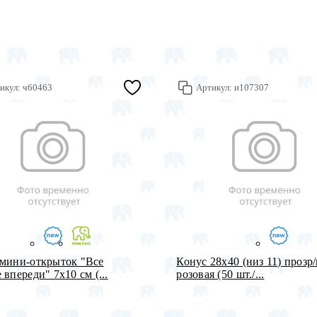
икул:
ч60463
Артикул:
и107307
мини-открыток "Все
Конус 28х40 (низ 11) прозр
 впереди" 7х10 см (...
розовая (50 шт./...