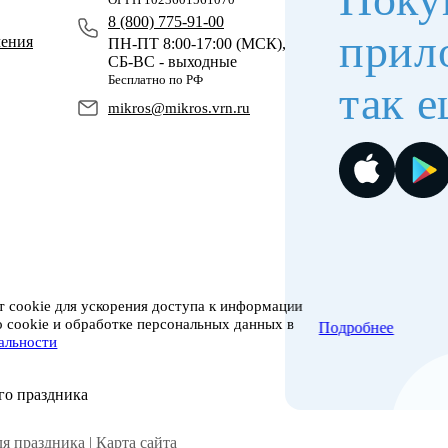
8 (800) 775-91-00
прил
чения
ПН-ПТ 8:00-17:00 (МСК),
СБ-ВС - выходные
Бесплатно по РФ
так е
mikros@mikros.vrn.ru
 cookie для ускорения доступа к информации
о cookie и обработке персональных данных в
Подробнее
альности
го праздника
я праздника |
Карта сайта