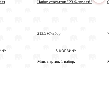
аля
Набор открыток "23 Февраля!"
От
213,5
₽
/набор.
7
ИНУ
В КОРЗИНУ
Мин. партия:
1 набор.
Ми