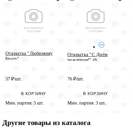
Открытка "Любимому
О
Открытка "С Днём
Брату"
"
рождения!" (б...
37
₽
/шт.
76
₽
/шт.
2
В КОРЗИНУ
В КОРЗИНУ
Мин. партия:
5 шт.
Мин. партия:
3 шт.
М
Другие товары из каталога