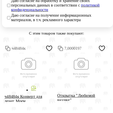
Даю согласие на обработку и хранение своих
персональных данных в соответствии с
политикой
конфиденциальности
Даю согласие на получение информационных
материалов, в т.ч. рекламного характера
С этим товаром также покупают:
ч48484к
7,0000197
Открытка "Любимой
К
ч48484к Конверт для
внучке"
Д
денег Моем...