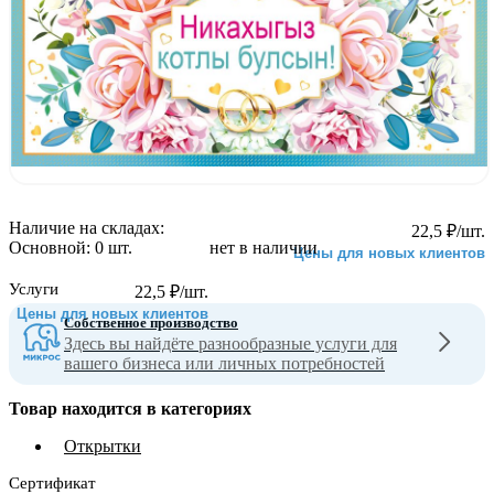
Наличие на складах:
22,5
₽
/шт.
Основной:
0 шт.
нет в наличии
Цены для новых клиентов
Услуги
22,5
₽
/шт.
Цены для новых клиентов
Собственное производство
Здесь вы найдёте разнообразные услуги для
вашего бизнеса или личных потребностей
Товар находится в категориях
Открытки
Сертификат