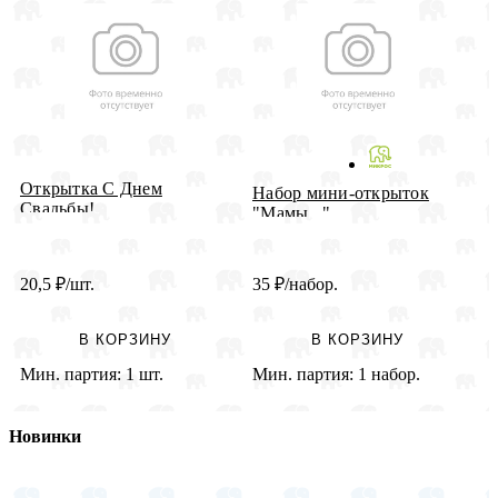
Открытка С Днем
О
Набор мини-открыток
Свадьбы!
Р
"Мамы..." ...
20,5
₽
/шт.
35
₽
/набор.
3
В КОРЗИНУ
В КОРЗИНУ
Мин. партия:
1 шт.
Мин. партия:
1 набор.
М
Новинки