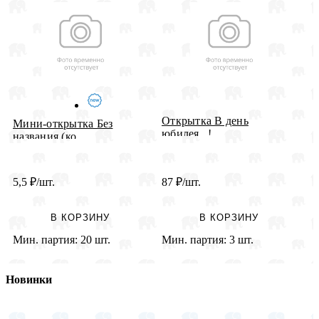
Открытка В день
О
Мини-открытка Без
юбилея...!
названия (ко...
5,5
₽
/шт.
87
₽
/шт.
4
В КОРЗИНУ
В КОРЗИНУ
Мин. партия:
20 шт.
Мин. партия:
3 шт.
М
Новинки