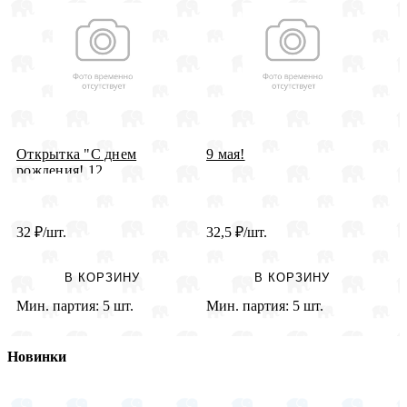
Открытка "С днем
9 мая!
О
рождения! 12 ...
32
₽
/шт.
32,5
₽
/шт.
3
В КОРЗИНУ
В КОРЗИНУ
Мин. партия:
5 шт.
Мин. партия:
5 шт.
М
Новинки