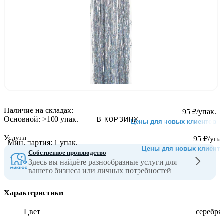
Наличие на складах:
95
₽
/упак.
Основной:
>100 упак.
В КОРЗИНУ
Цены для новых клиентов
Услуги
95
₽
/уп
Мин. партия:
1 упак.
Цены для новых клиент
Собственное производство
Здесь вы найдёте разнообразные услуги для
вашего бизнеса или личных потребностей
Характеристики
Цвет
серебр