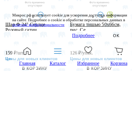
Микрос.рф использует cookie для ускорения доступа к информации
на сайте. Подробнее о cookie и обработке персональных данных в
Шар Ф 24" Сердце
Бумага тишью 50х66см,
политике конфиденциальности
Розовый сатин...
рис. Се...
Подробнее
OK
159
₽
/шт.
126
₽
/упак.
Цены для новых клиентов
Цены для новых клиентов
Главная
Каталог
Избранное
Корзина
В КОРЗИНУ
В КОРЗИНУ
Мин. партия:
1 шт.
Мин. партия:
1 упак.