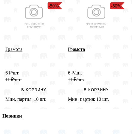
-50%
-50%
Грамота
Грамота
Г
6
₽
/шт.
6
₽
/шт.
4
11
₽
/шт.
11
₽
/шт.
8
В КОРЗИНУ
В КОРЗИНУ
Мин. партия:
10 шт.
Мин. партия:
10 шт.
М
Новинки