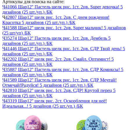
Артикулы для поиска на сайте:
Ч41066 Шар12'' Пастель шелк рис. 1ст. 2цв. Super девочка! 5
дизайнов (25 шт./уп.) /БК
Ч
42807 Шар12'' шелк рис. 1ст. 2цв. С днем рождения!
Красотка 5 дизайнов (25 шт./уп.) /БК
Ч41588 Шар12'' шелк рис. 1ст. 2цв. Super мальчик! 5 дизайнов
(25 шт/уп) /БК
Ч35274 Шар12'' Пастель шелк рис. 1ст. 2цв. Дембель 5
дизайнов (25 шт./уп.) /БК
Ч41446 Шар12'' Пастель шелк рис. 1ст. 2цв. СДР Твой день! 5
дизайнов (25 шт./уп.) /БК
Ч42202 Шар12'' шелк рис. 2ст. 2цв. Смайл. Оптимист! 5
дизайнов (25 шт./уп.) /БК
Ч35887 Шар12'' Пастель шелк рис. 1ст. 2цв. СДР Комиксы! 5
дизайнов (25 шт./уп.) /БК
Ч41589 Шар12'' Пастель шелк рис. 1ст. 2цв. СДР Мечтай!
Отмечай!Радуйся! 5 дизайнов (25 шт./уп.) /БК
Ч42810 Шар12'' шелк рис. 1ст. 2цв. СДР! Крутой перец 5
дизайнов (25 шт./уп.) /БК
Ч43319 Шар12'' шелк рис. 2ст. Оскорбления для неё!
Идеальная...! 5 дизайнов (25 шт./уп.) /БК